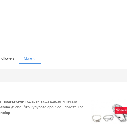
Followers
More
е традиционен подарък за двадесет и петата
олкова дълго. Ако купувате сребърен пръстен за
збор. ...