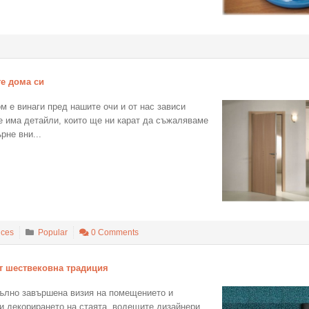
е дома си
м е винаги пред нашите очи и от нас зависи
е има детайли, които ще ни карат да съжаляваме
рне вни...
ices
Popular
0 Comments
т шествековна традиция
пълно завършена визия на помещението и
ри декорирането на стаята, водещите дизайнери