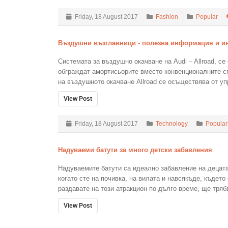
Friday, 18 August 2017
Fashion
Popular
Въздушни възглавници - полезна информация и и
Системата за въздушно окачване на Audi – Allroad, се
обграждат амортисьорите вместо конвенционалните с
на въздушното окачване Allroad се осъществява от у
View Post
Friday, 18 August 2017
Technology
Popular
Надуваеми батути за много детски забавления
Надуваемите батути са идеално забавление на децата
когато сте на почивка, на вилата и навсякъде, където
раздавате на този атракцион по-дълго време, ще трябв
View Post