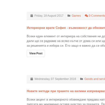
Friday, 18 August 2017
Games
0 Comments
Интериорни врати София - възможност да обновит
Всеки един елемент от интериора на собствения ни до
дали ще се радваме на всяко кътче от дома си или щ
за решенията и избора си. Ето защо е важно да се объ
View Post
Wednesday, 07 September 2016
Goods and serv
Новите методи при прането на килими изпреварва
Всеки акцент в интериорното обзвеждане придава на
липсата му неизменно оставя чувство за празнота. П