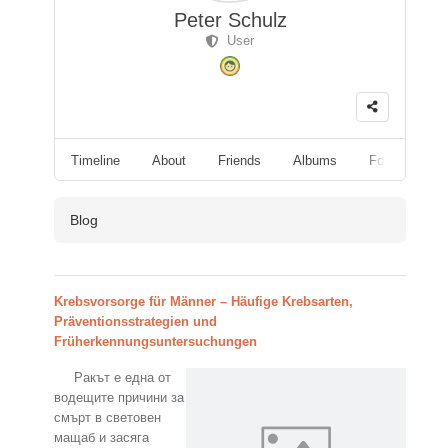
Peter Schulz
User
Timeline
About
Friends
Albums
Followers
Blog
Krebsvorsorge für Männer – Häufige Krebsarten,
Präventionsstrategien und
Früherkennungsuntersuchungen
Ракът е една от
водещите причини за
смърт в световен
мащаб и засяга