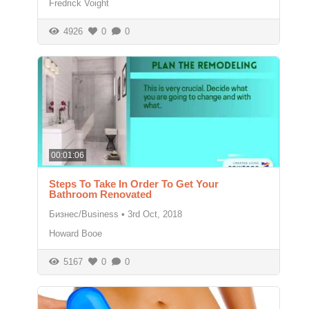
Fredrick Voight
4926
0
0
00:01:06
Steps To Take In Order To Get Your
Bathroom Renovated
Бизнес/Business
•
3rd Oct, 2018
Howard Booe
5167
0
0