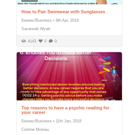
How to Pair Swimwear with Sunglasses
Бизнес/Business
•
9th Apr, 2018
Savannah Wyatt
4143
0
0
00:02:14
Top reasons to have a psychic reading for
your career
Бизнес/Business
•
11th Jan, 2018
Corinne Moreau