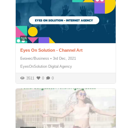
N/A
Eyes On Solution - Channel Art
Бизнес/Business
•
3rd Dec, 2021
EyesOnSolution Digital Agency
3511
0
0