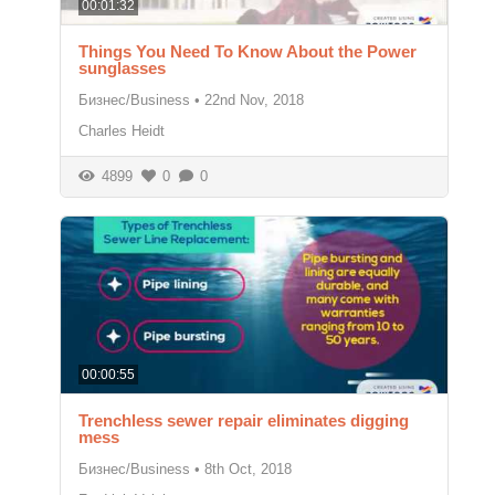
00:01:32
Things You Need To Know About the Power
sunglasses
Бизнес/Business
•
22nd Nov, 2018
Charles Heidt
4899
0
0
00:00:55
Trenchless sewer repair eliminates digging
mess
Бизнес/Business
•
8th Oct, 2018