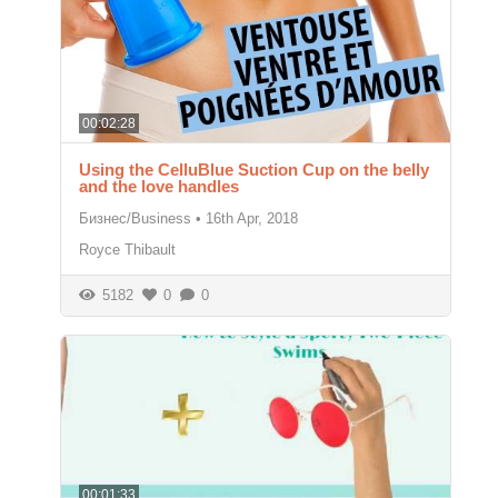
00:02:28
Using the CelluBlue Suction Cup on the belly
and the love handles
Бизнес/Business
•
16th Apr, 2018
Royce Thibault
5182
0
0
00:01:33