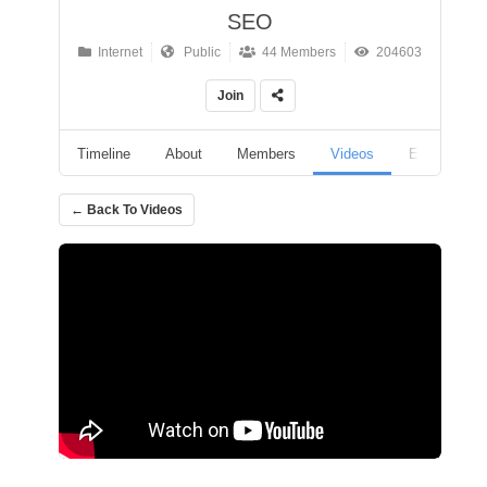
SEO
Internet
Public
44 Members
204603
Join
Timeline
About
Members
Videos
Events
← Back To Videos