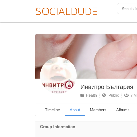
Инвитро България
Health
Public
7 M
Timeline
About
Members
Albums
Group Information