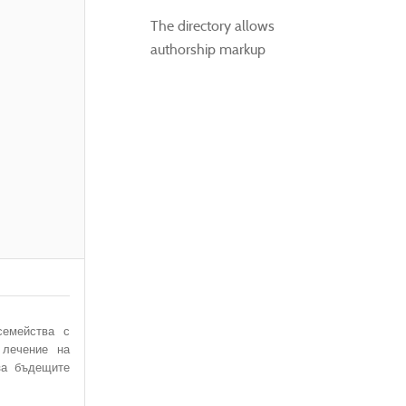
The directory allows
authorship markup
емейства с
 лечение на
за бъдещите