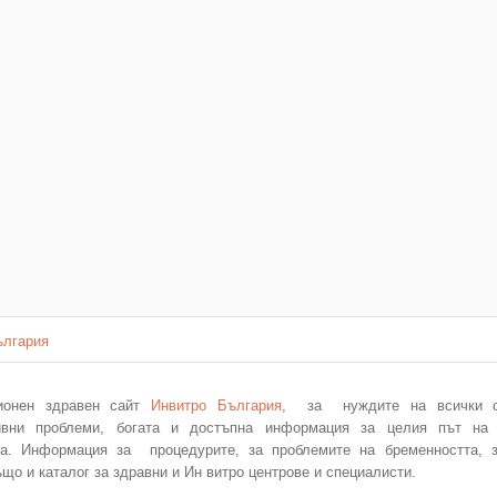
ългария
ионен здравен сайт
Инвитро България
, за нуждите на всички с
ивни проблеми, богата и достъпна информация за целия път на
та. Информация за процедурите, за проблемите на бременностт
а, 
ъщо и каталог за здравни и Ин витро центрове и специалисти.