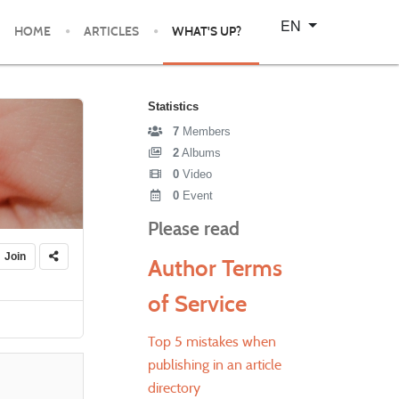
Select your language
EN
HOME
ARTICLES
WHAT'S UP?
Statistics
7
Members
2
Albums
0
Video
0
Event
Please read
Join
Author Terms
of Service
Top 5 mistakes when
publishing in an article
directory