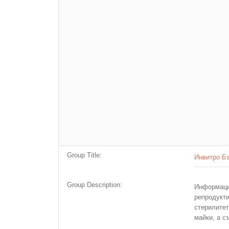
Group Title:
Инвитро Б
Group Description:
Информац
репродукт
стерилите
майки, а с