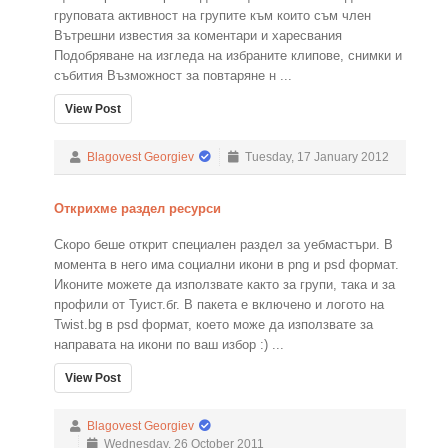
груповата активност на групите към които съм член
Вътрешни известия за коментари и харесвания
Подобряване на изгледа на избраните клипове, снимки и
събития Възможност за повтаряне н ...
View Post
Blagovest Georgiev
Tuesday, 17 January 2012
Открихме раздел ресурси
Скоро беше открит специален раздел за уебмастъри. В
момента в него има социални икони в png и psd формат.
Иконите можете да използвате както за групи, така и за
профили от Туист.бг. В пакета е включено и логото на
Twist.bg в psd формат, което може да използвате за
направата на икони по ваш избор :) ...
View Post
Blagovest Georgiev
Wednesday, 26 October 2011