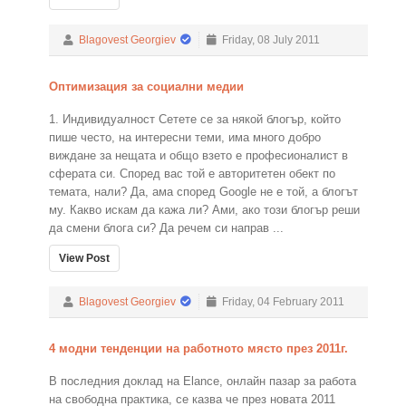
Blagovest Georgiev
Friday, 08 July 2011
Оптимизация за социални медии
1. Индивидуалност Сетете се за някой блогър, който
пише често, на интересни теми, има много добро
виждане за нещата и общо взето е професионалист в
сферата си. Според вас той е авторитетен обект по
темата, нали? Да, ама според Google не е той, а блогът
му. Какво искам да кажа ли? Ами, ако този блогър реши
да смени блога си? Да речем си направ ...
View Post
Blagovest Georgiev
Friday, 04 February 2011
4 модни тенденции на работното място през 2011г.
В последния доклад на Elance, онлайн пазар за работа
на свободна практика, се казва че през новата 2011