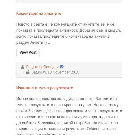
Коментари на анкетите
Новото в сайта е че коментарите от анкетите вече се
показват в последната активност. Добавил съм и модул,
който показва последните 5 коментара на анкети в
раздел Анкети :) ...
View Post
Blagovest Georgiev
Saturday, 13 November 2010
Издигане в гугъл резултатите
Има няколко примера за издигане на потребителите от
туист в резултатите при търсене в гугъл. На това аз му
викам брандинг ;) Понеже преглеждам често резултатите
от търсенето и по какви ключови думи хората достигат
до сайта забелязвам, че някой потребители излизат на
първа позиция от милиони резултати. Обяснението за
това е, че потребителското и ...