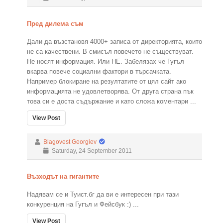
Пред дилема съм
Дали да възстановя 4000+ записа от директорията, които
не са качествени. В смисъл повечето не съществуват.
Не носят информация. Или НЕ. Забелязах че Гугъл
вкарва повече социални фактори в търсачката.
Например блокиране на резултатите от цял сайт ако
информацията не удовлетворява. От друга страна пък
това си е доста съдържание и като сложа коментари ...
View Post
Blagovest Georgiev
Saturday, 24 September 2011
Възходът на гигантите
Надявам се и Туист.бг да ви е интересен при тази
конкуренция на Гугъл и Фейсбук :) ...
View Post