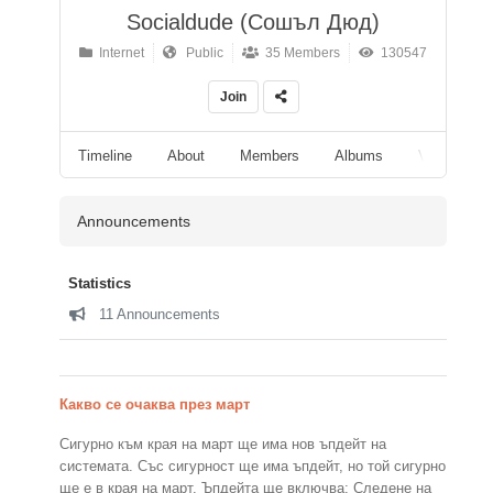
Socialdude (Сошъл Дюд)
Internet
Public
35 Members
130547
Join
Timeline
About
Members
Albums
Videos
Announcements
Statistics
11 Announcements
Какво се очаква през март
Сигурно към края на март ще има нов ъпдейт на
системата. Със сигурност ще има ъпдейт, но той сигурно
ще е в края на март. Ъпдейта ще включва: Следене на