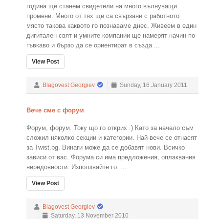
година ще станем свидетели на много вълнуващи
промени. Много от тях ще са свързани с работното
място такова каквото го познаваме днес. Живеем в един
дигитален свят и умните компании ще намерят начин по-
гъвкаво и бързо да се ориентират в създа ...
View Post
Blagovest Georgiev
Sunday, 16 January 2011
Вече сме с форум
Форум, форум. Току що го открих :) Като за начало съм
сложил няколко секции и категории. Най-вече се отнасят
за Twist.bg. Винаги може да се добавят нови. Всичко
зависи от вас. Форума си има предложения, оплаквания
нередовности. Използвайте го. ...
View Post
Blagovest Georgiev
Saturday, 13 November 2010