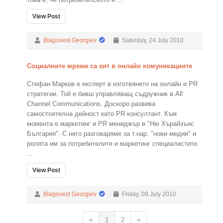
View Post
Blagovest Georgiev
Saturday, 24 July 2010
Социалните мрежи са хит в онлайн комуникациите
Стефан Марков е експерт в изготвянето на онлайн и PR
стратегии. Той е бивш управляващ съдружник в All
Channel Communications. Доскоро развива
самостоятелна дейност като PR консултант. Към
момента е маркетинг и PR мениджър в "Ню Хърайзънс
България". С него разговаряме за т.нар. "нови медии" и
ролята им за потребителите и маркетинг специалистите.
...
View Post
Blagovest Georgiev
Friday, 09 July 2010
«
1
2
»