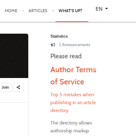
Select your language
EN
HOME
ARTICLES
WHAT'S UP?
Statistics
1 Announcements
Please read
Author Terms
of Service
Join
Top 5 mistakes when
publishing in an article
directory
The directory allows
authorship markup