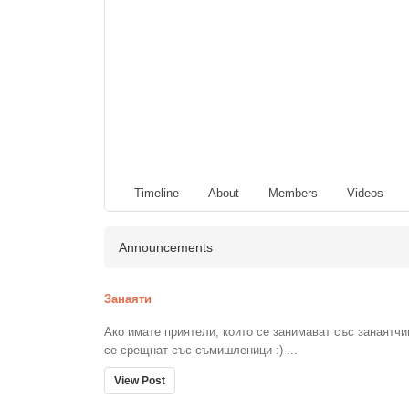
Timeline
About
Members
Videos
Announcements
Занаяти
Ако имате приятели, които се занимават със занаятчи
се срещнат със съмишленици :) ...
View Post