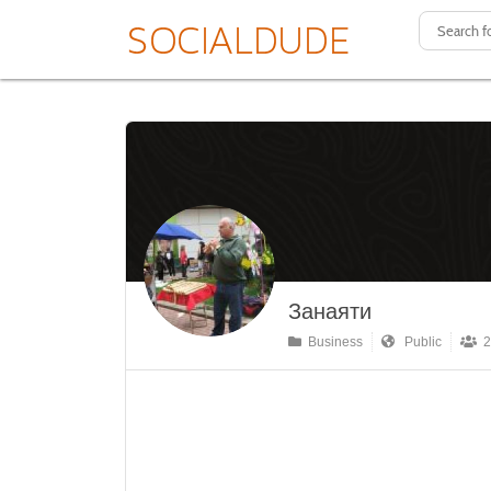
Занаяти
Business
Public
2