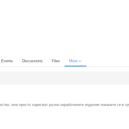
Events
Discussions
Files
More
иство, или просто харесват ръчно изработените изделия поканете ги в г