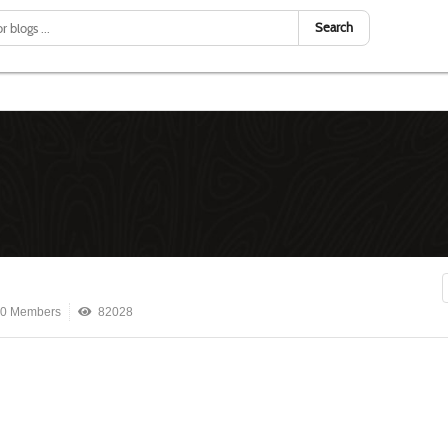
Search
0 Members
82028