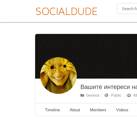
Вашите интереси на
General
Public
48
Timeline
About
Members
Videos