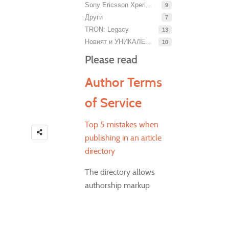
Sony Ericsson Xperia X10 mini Pro
9
Други
7
TRON: Legacy
13
Новият и УНИКАЛЕН Dell Streak!!!!!
10
Please read
Author Terms
of Service
Top 5 mistakes when
publishing in an article
directory
The directory allows
authorship markup