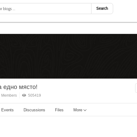
Search
 едно място!
 Members
505419
Events
Discussions
Files
More