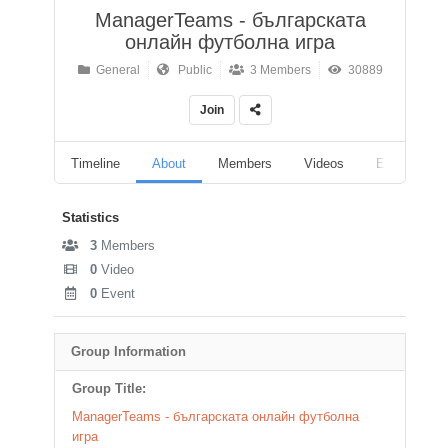
ManagerTeams - българската
онлайн футболна игра
General
Public
3 Members
30889
Join
Timeline
About
Members
Videos
Events
Statistics
3
Members
0
Video
0
Event
Group Information
Group Title:
ManagerTeams - българската онлайн футболна
игра