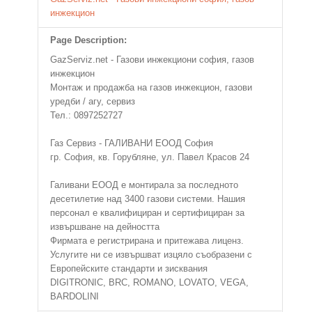
инжекцион
Page Description:
GazServiz.net - Газови инжекциони софия, газов
инжекцион
Монтаж и продажба на газов инжекцион, газови
уредби / агу, сервиз
Тел.: 0897252727
Газ Сервиз - ГАЛИВАНИ ЕООД София
гр. София, кв. Горубляне, ул. Павел Красов 24
Галивани ЕООД е монтирала за последното
десетилетие над 3400 газови системи. Нашия
персонал е квалифициран и сертифициран за
извършване на дейността
Фирмата е регистрирана и притежава лиценз.
Услугите ни се извършват изцяло съобразени с
Европейските стандарти и зисквания
DIGITRONIC, BRC, ROMANO, LOVATO, VEGA,
BARDOLINI