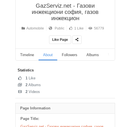
GazServiz.net - Газови
инжекциони софия, газов
инжекцион
Automobile
Public
1 Like
56779
Like Page
Timeline
About
Followers
Albums
Videos
Statistics
1
Like
2
Albums
2
Videos
Page Information
Page Title:
GazServiz.net - Газови инжекциони софия, газов