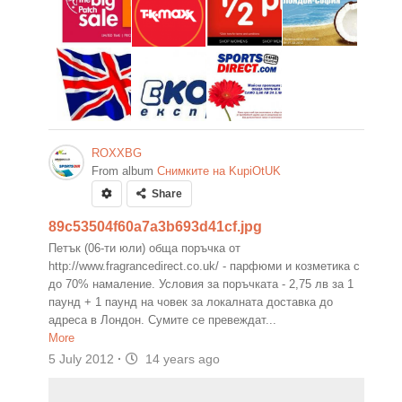
ROXXBG
From album
Снимките на KupiOtUK
Share
89c53504f60a7a3b693d41cf.jpg
Петък (06-ти юли) обща поръчка от
http://www.fragrancedirect.co.uk/ - парфюми и козметика с
до 70% намаление. Условия за поръчката - 2,75 лв за 1
паунд + 1 паунд на човек за локалната доставка до
адреса в Лондон. Сумите се превеждат...
More
5 July 2012
·
14 years ago