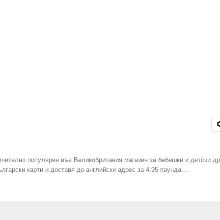
лючително популярен във Великобритания магазин за бебешки и детски др
лгарски карти и доставя до английски адрес за 4,95 паунда....