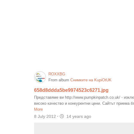
ROXXBG
From album
Снимките на KupiOtUK
658d8ddda5be9974523c6271.jpg
Представяме ви http://www.pumpkinpatch.co.uk/ - изк
високо качество и конкурентни цени. Сайтът приема бъ
More
8 July 2012
·
14 years ago