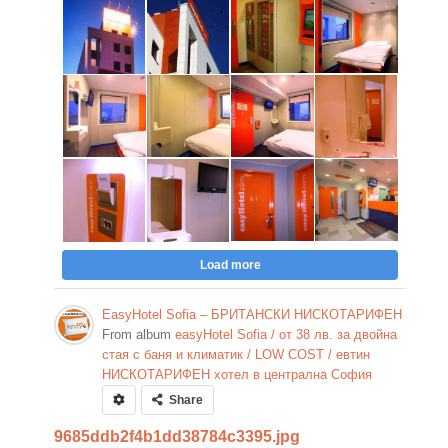
Load more
EasyHotel Sofia – БРИТАНСКИ НИСКОТАРИФЕН
From album
easyHotel Sofia / от 38 лв. за двойна
стая с баня и климатик / LOW COST / евтин
НИСКОТАРИФЕН хотел в централна София
Share
9685ddb2f4b1dd38784c3395.jpg