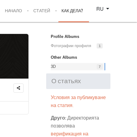
Select your language
RU
НАЧАЛО
СТАТЕЙ
КАК ДЕЛА?
Profile Albums
Фотографии профиля
1
Other Albums
3D
7
О статьях
Условия за публикуване
на статия.
Друго:
Директорията
позволява
верификация на