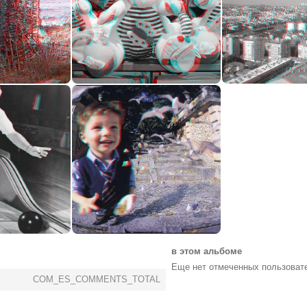
0
0
0
0
0
0
0
0
0
0
0
0
в этом альбоме
Еще нет отмеченных пользоват
COM_ES_COMMENTS_TOTAL