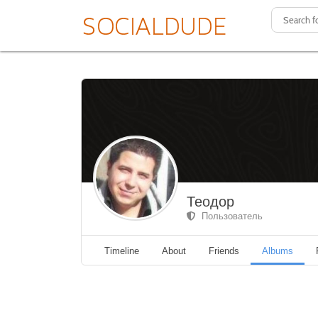
Теодор
Пользователь
Timeline
About
Friends
Albums