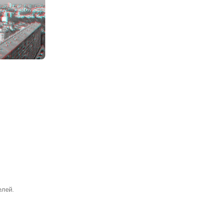
0
елей.