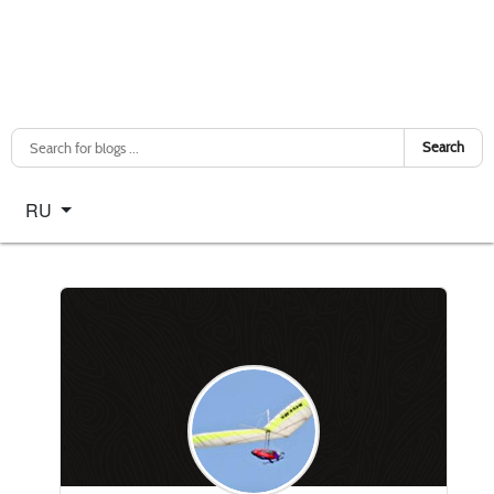
Search
Select your language
RU