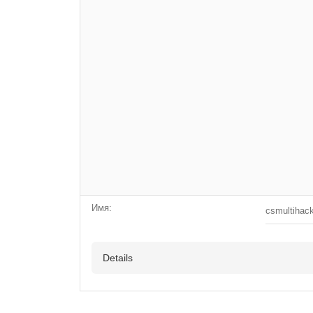
Имя:
csmultihac
Details