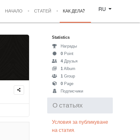
Select your language
RU
НАЧАЛО
СТАТЕЙ
КАК ДЕЛА?
Statistics
Награды
0
Point
4
Друзья
1
Album
1
Group
0
Page
Подписчики
О статьях
Условия за публикуване
на статия.