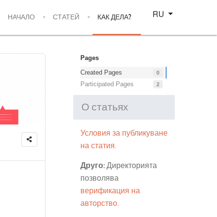
Select your language
RU
НАЧАЛО
СТАТЕЙ
КАК ДЕЛА?
Pages
Created Pages
0
Participated Pages
2
О статьях
Условия за публикуване
на статия.
Друго:
Директорията
позволява
верификация на
авторство
.