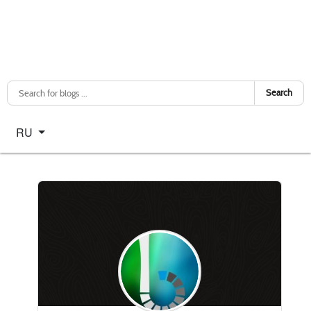
Search
Select your language
RU