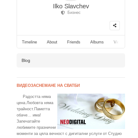
Ilko Slavchev
Бизнес
Timeline
About
Friends
Albums
Videos
F
Blog
ВИДЕОЗАСНЕМАНЕ НА СВАТБИ
Радостта няма
цена.Любовта няма
трайност.Паметта
обаче… има!
Запечатайте
любимите празнични
моменти за цяла вечност с дигитални услуги от Студио