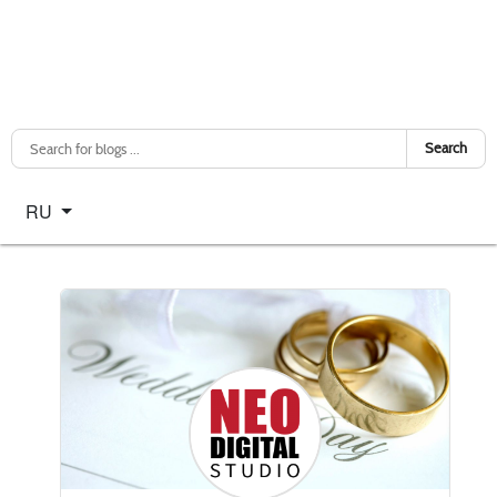
Search
Select your language
RU