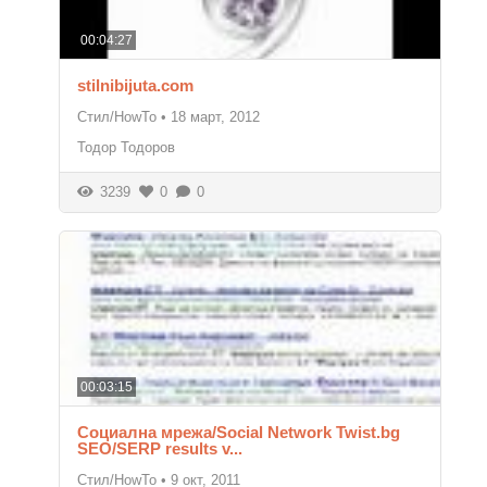
00:04:27
stilnibijuta.com
Стил/HowTo
•
18 март, 2012
Тодор Тодоров
3239
0
0
00:03:15
Социална мрежа/Social Network Twist.bg
SEO/SERP results v...
Стил/HowTo
•
9 окт, 2011