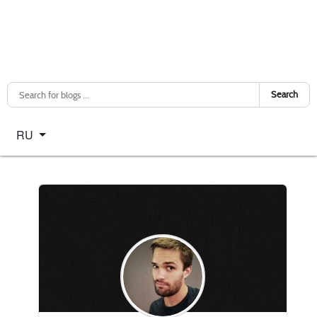
Search
Select your language
RU