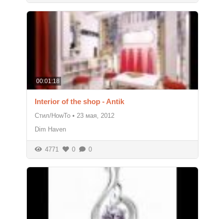
00:01:18
Interior of the shop - Antik
Стил/HowTo
•
23 мая, 2012
Dim Haven
4771
0
0