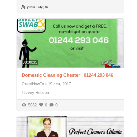
Другие видео
00:00:35
Domestic Cleaning Chester | 01244 293 046
Стил/HowTo
•
19 сен, 2017
Harvey Robson
5032
0
0