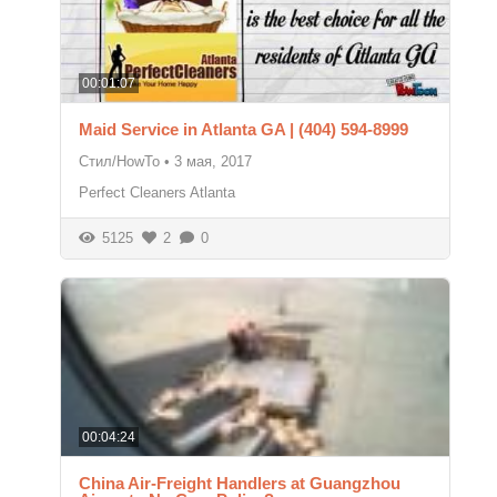
00:01:07
Maid Service in Atlanta GA | (404) 594-8999
Стил/HowTo
•
3 мая, 2017
Perfect Cleaners Atlanta
5125
2
0
00:04:24
China Air-Freight Handlers at Guangzhou