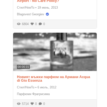
Airport - No Care Policy?
Стил/HowTo
•
19 июнь, 2013
Blagovest Georgiev
6804
0
0
00:00:31
Новият мъжки парфюм на Армани Acqua
di Gio Essenza
Стил/HowTo
•
6 июль, 2012
Парфюми Фрагрисима
5714
0
0