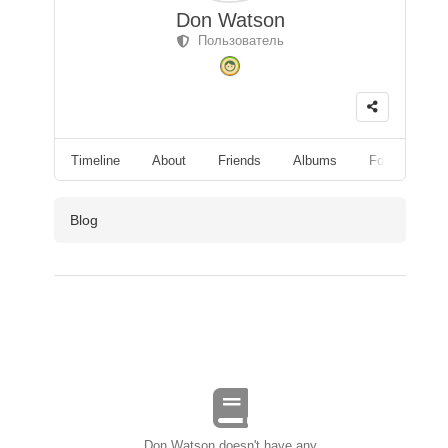
Don Watson
Пользователь
Timeline
About
Friends
Albums
Followers
Blog
Don Watson doesn't have any