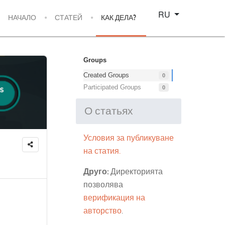
Select your language
RU
НАЧАЛО
СТАТЕЙ
КАК ДЕЛА?
Groups
Created Groups
0
Participated Groups
0
О статьях
Условия за публикуване
на статия.
Друго:
Директорията
позволява
верификация на
авторство
.