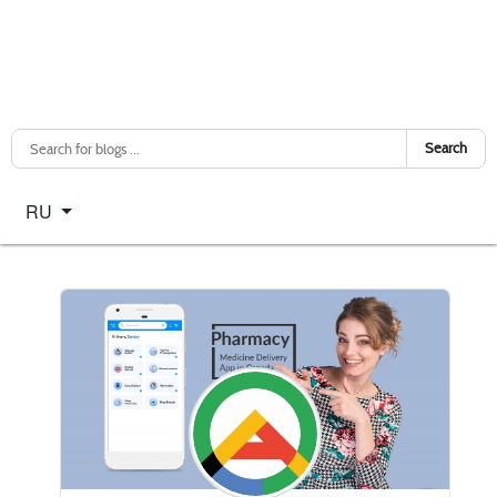
Search
Select your language
RU