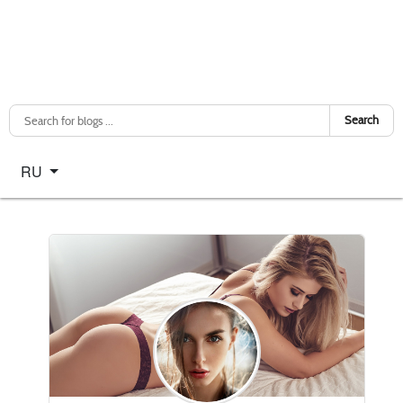
Search
Select your language
RU