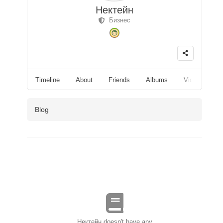
Нектейн
Бизнес
Timeline
About
Friends
Albums
Videos
F
Blog
Нектейн doesn't have any