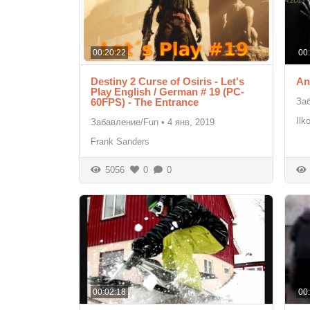
00:20:22
00
Destiny 2 Curse of Osiris - Let's
An
Play English / German # 19 (PC-
60FPS) - The Entrance
За
Ilk
Забавление/Fun
•
4 янв, 2019
Frank Sanders
5056
0
0
00:02:18
00