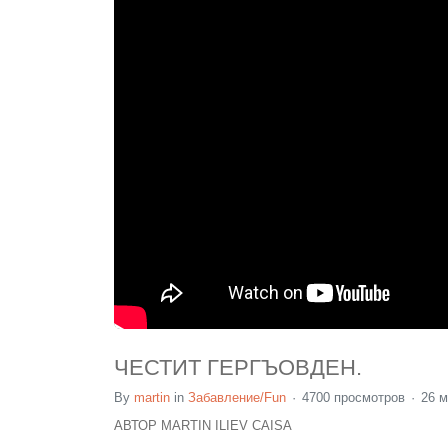
ЧЕСТИТ ГЕРГЪОВДЕН.
By
martin
in
Забавление/Fun
4700 просмотров
26 м
АВТОР MARTIN ILIEV CAISA