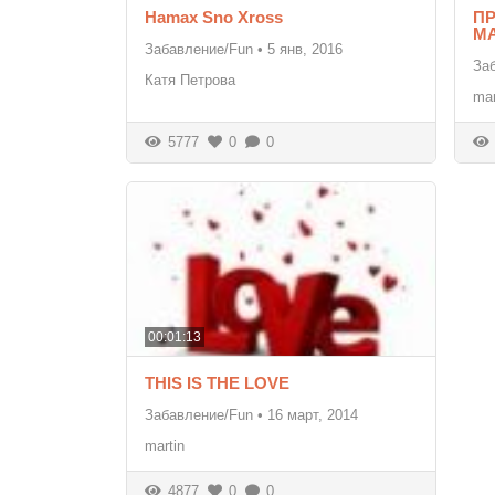
Hamax Sno Xross
П
MA
Забавление/Fun
•
5 янв, 2016
За
Катя Петрова
mar
5777
0
0
00:01:13
THIS IS THE LOVE
Забавление/Fun
•
16 март, 2014
martin
4877
0
0