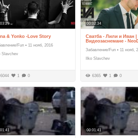
:03:29
00:02:34
na & Yonko -Love Story
Сватба - Лили и Иван |
Видеозаснемане - Neo
бавление/Fun
•
11 нояб, 2016
Забавление/Fun
•
11 нояб, 
o Slavchev
Ilko Slavchev
6044
1
0
6365
1
0
:01:41
00:01:41