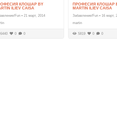
РОФЕСИЯ КЛОШАР BY
ПРОФЕСИЯ КЛОШАР 
RTIN ILIEV CAISA
MARTIN ILIEV CAISA
бавление/Fun
•
21 март, 2014
Забавление/Fun
•
16 март, 
tin
martin
6440
0
0
5819
0
0