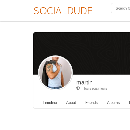
martin
Пользователь
Timeline
About
Friends
Albums