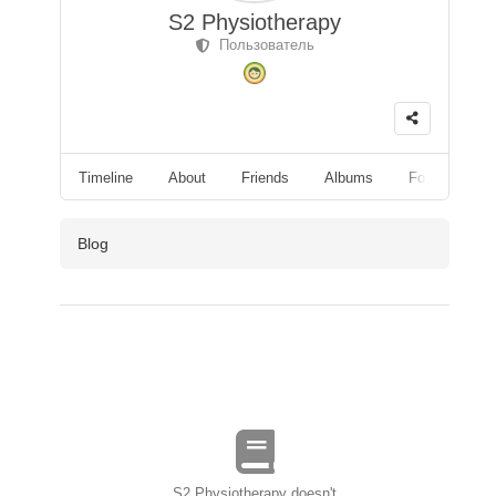
S2 Physiotherapy
Пользователь
Timeline
About
Friends
Albums
Followers
Blog
S2 Physiotherapy doesn't