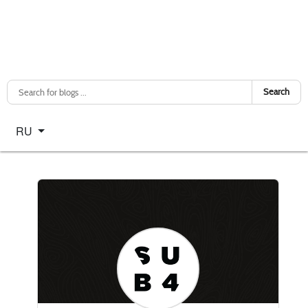
Search
Select your language
RU