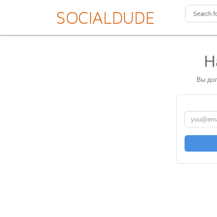
Н
Вы дол