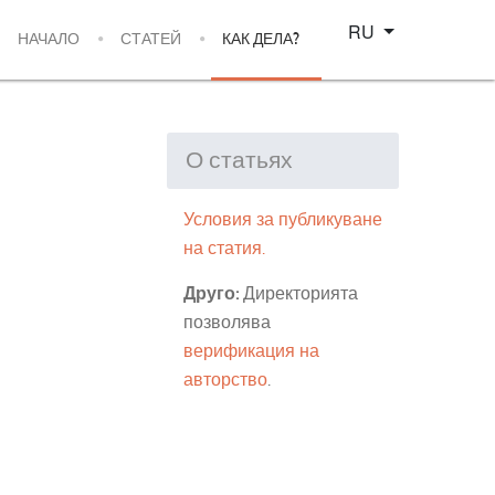
Select your language
RU
НАЧАЛО
СТАТЕЙ
КАК ДЕЛА?
О статьях
Условия за публикуване
на статия.
Друго:
Директорията
позволява
верификация на
авторство
.