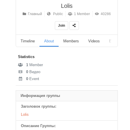
Lolis
Главный
Public
1 Member
40286
Join
Timeline
About
Members
Videos
Events
Statistics
1
Member
0
Видео
0
Event
Информация группы
Заголовок группы:
Lolis
Описание Группы: