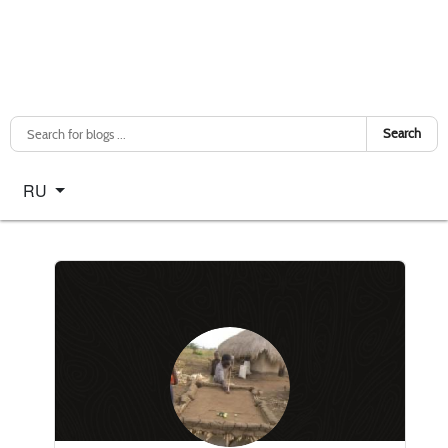
Search
Select your language
RU