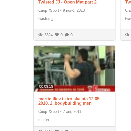
Twisted JJ - Open Mat part 2
Tw
Спорт/Sport
•
9 нояб, 2013
Спо
twisted jj
twi
5324
0
0
00:08:18
martin iliev i kiro skalata 12 05
2010. 2..bodybuilding men
Спорт/Sport
•
7 авг, 2011
martin