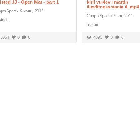
isted JJ - Open Mat - part 1
kiril vul4ev i martin
ilievfitnessmania 4..mp4
рт/Sport
•
9 нояб, 2013
Спорт/Sport
•
7 авг, 2011
sted jj
martin
5054
0
0
4393
0
0