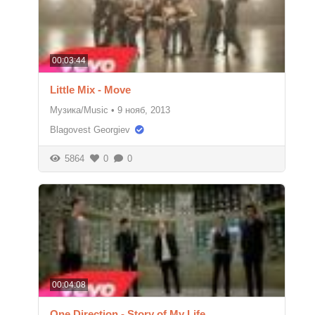
00:03:44
Little Mix - Move
Музика/Music
•
9 нояб, 2013
Blagovest Georgiev
5864
0
0
00:04:08
One Direction - Story of My Life