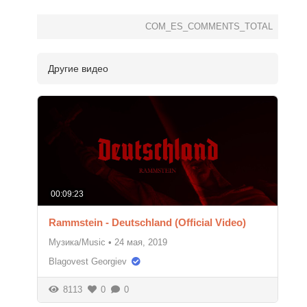
COM_ES_COMMENTS_TOTAL
Другие видео
00:09:23
Rammstein - Deutschland (Official Video)
Музика/Music
•
24 мая, 2019
Blagovest Georgiev
8113
0
0