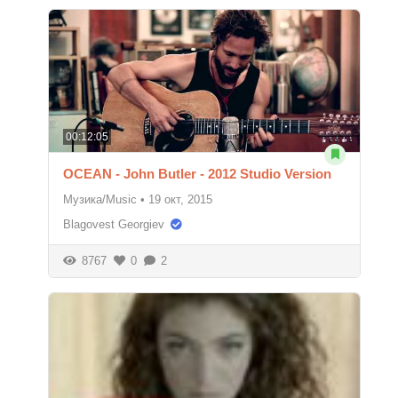
00:12:05
OCEAN - John Butler - 2012 Studio Version
Музика/Music
•
19 окт, 2015
Blagovest Georgiev
8767
0
2