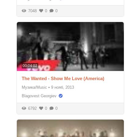
7048
0
0
00:04:02
The Wanted - Show Me Love (America)
Музика/Music
•
9 нояб, 2013
Blagovest Georgiev
6792
0
0