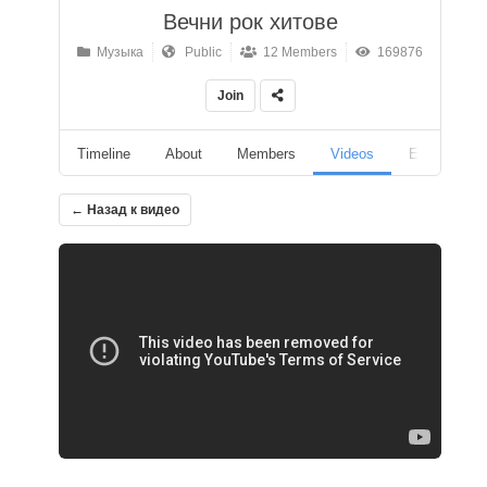
Вечни рок хитове
Музыка
Public
12 Members
169876
Join
Timeline
About
Members
Videos
Events
← Назад к видео