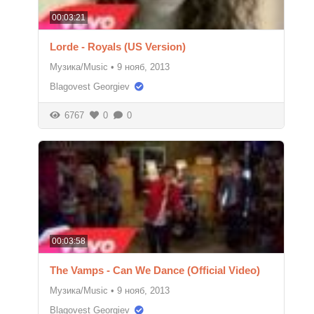
00:03:21
Lorde - Royals (US Version)
Музика/Music
•
9 нояб, 2013
Blagovest Georgiev
6767
0
0
00:03:58
The Vamps - Can We Dance (Official Video)
Музика/Music
•
9 нояб, 2013
Blagovest Georgiev