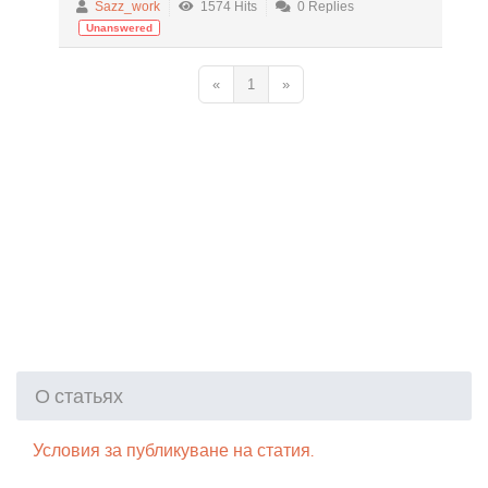
Sazz_work
1574 Hits
0 Replies
Unanswered
«
1
»
О статьях
Условия за публикуване на статия.