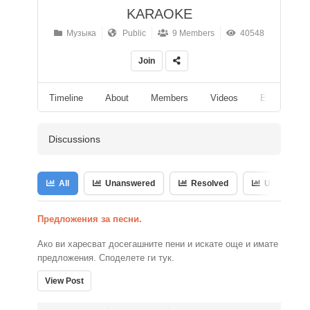
KARAOKE
Музыка
Public
9 Members
40548
Join
Timeline
About
Members
Videos
Events
Discussions
All
Unanswered
Resolved
Unresolved
Предложения за песни.
Ако ви харесват досегашните пени и искате още и имате
предложения. Споделете ги тук.
View Post