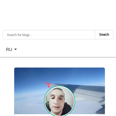
Search
Select your language
RU