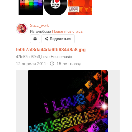
Sazz_work
Из альбома
House music pics
Поделиться
fe0b7af3da44da6fb634d8a8.jpg
47fe52ed69aff,Love-Housemusic
12 апреля 2011
·
15 лет назад