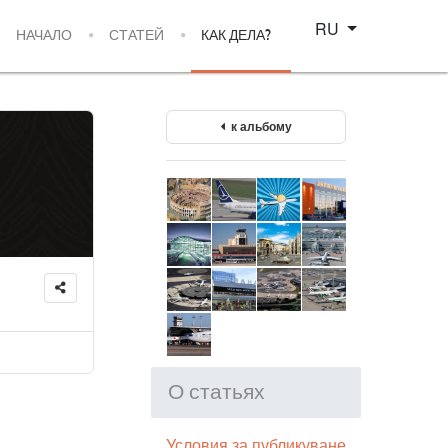
Select your language
RU
НАЧАЛО
СТАТЕЙ
КАК ДЕЛА?
к альбому
О статьях
Условия за публикуване