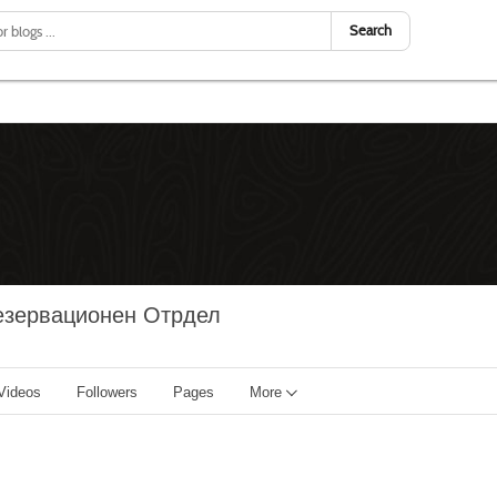
Search
Резервационен Отрдел
Videos
Followers
Pages
More