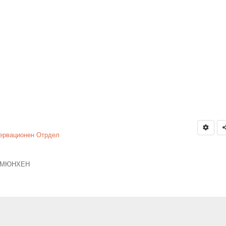
зервационен Отрдел
 МЮНХЕН