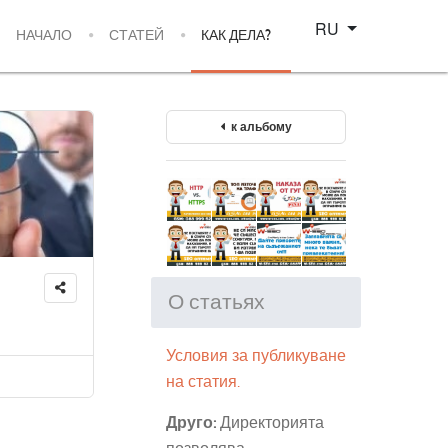
Select your language
RU
НАЧАЛО
СТАТЕЙ
КАК ДЕЛА?
к альбому
О статьях
Условия за публикуване
на статия.
Друго:
Директорията