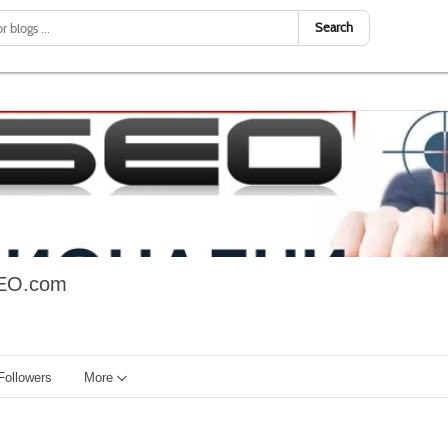
Search
EO.com
Followers
More