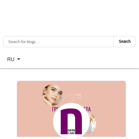
Search
Select your language
RU