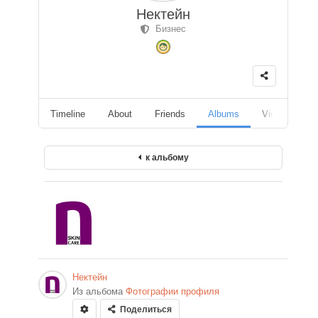
Нектейн
Бизнес
Timeline
About
Friends
Albums
Videos
F
к альбому
Нектейн
Из альбома
Фотографии профиля
Поделиться