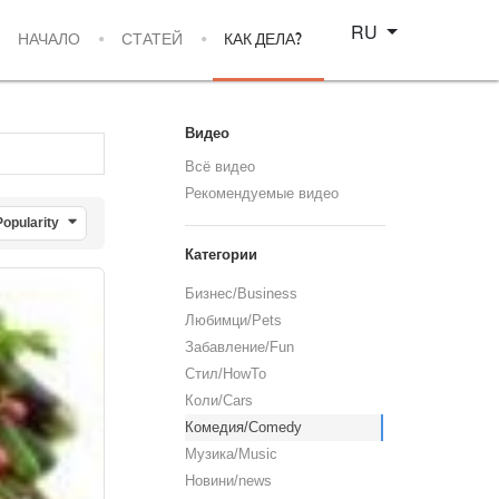
Select your language
RU
НАЧАЛО
СТАТЕЙ
КАК ДЕЛА?
Видео
Всё видео
Рекомендуемые видео
Popularity
Категории
Бизнес/Business
Любимци/Pets
Забавление/Fun
Стил/HowTo
Коли/Cars
Комедия/Comedy
Музика/Music
Новини/news