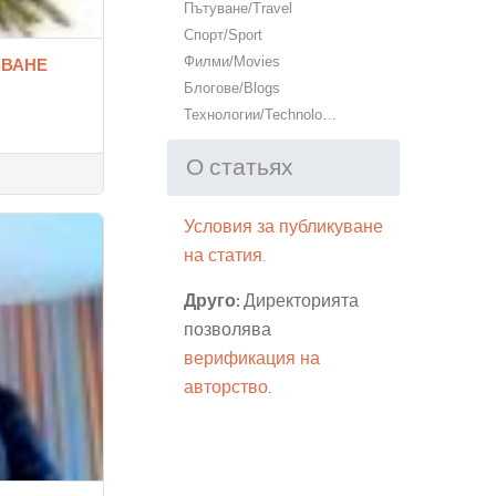
Пътуване/Travel
Спорт/Sport
Филми/Movies
БВАНЕ
Блогове/Blogs
Технологии/Technology
О статьях
Условия за публикуване
на статия.
Друго:
Директорията
позволява
верификация на
авторство
.