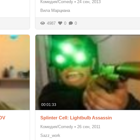
Комедия/Comedy
•
24 сен, 2013
Вила Марциана
4987
0
0
00:01:33
OV
Splinter Cell: Lightbulb Assassin
Комедия/Comedy
•
26 сен, 2011
Sazz_work