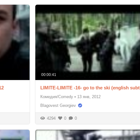
00:00:41
12
LIMITE-LIMITE -16- go to the ski (english subti
Комедия/Comedy
•
13 янв, 2012
Blagovest Georgiev
4294
0
0