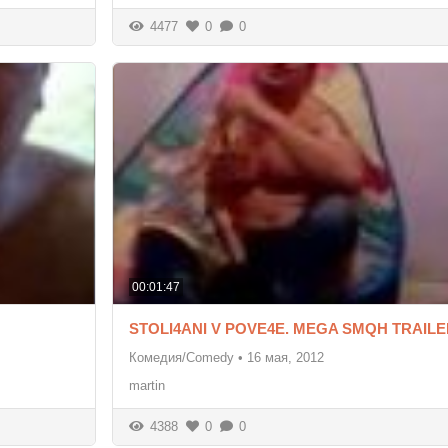
4477
0
0
00:01:47
STOLI4ANI V POVE4E. MEGA SMQH TRAILE
Комедия/Comedy
•
16 мая, 2012
martin
4388
0
0