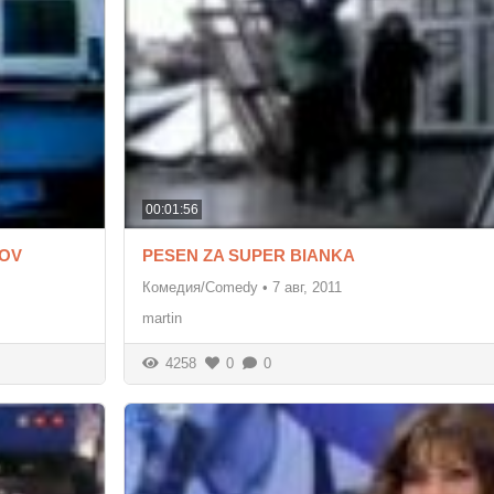
00:01:56
KOV
PESEN ZA SUPER BIANKA
Комедия/Comedy
•
7 авг, 2011
martin
4258
0
0