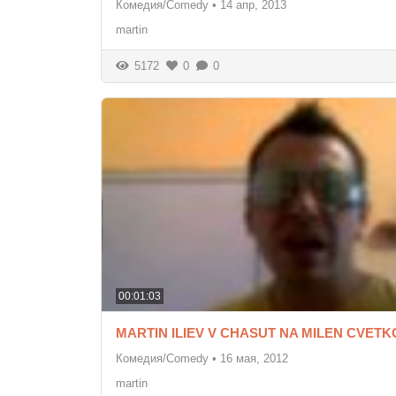
Комедия/Comedy
•
14 апр, 2013
martin
5172
0
0
00:01:03
MARTIN ILIEV V CHASUT NA MILEN CVETK
Комедия/Comedy
•
16 мая, 2012
martin