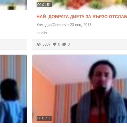
00:01:51
НАЙ- ДОБРАТА ДИЕТА ЗА БЪРЗО ОТСЛА
Комедия/Comedy
•
23 сен, 2013
martin
5387
0
0
00:01:11