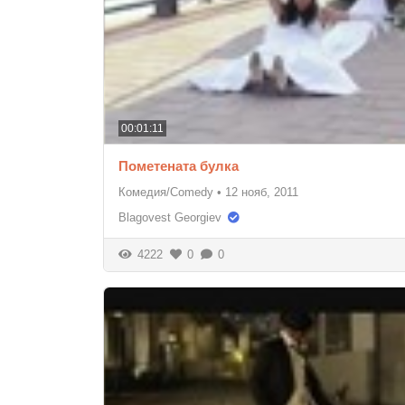
00:01:11
Пометената булка
Комедия/Comedy
•
12 нояб, 2011
Blagovest Georgiev
4222
0
0