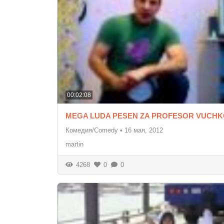
00:02:08
MEGA LUDA PESEN ZA PROFESOR VUCH
Комедия/Comedy
•
16 мая, 2012
martin
4268
0
0