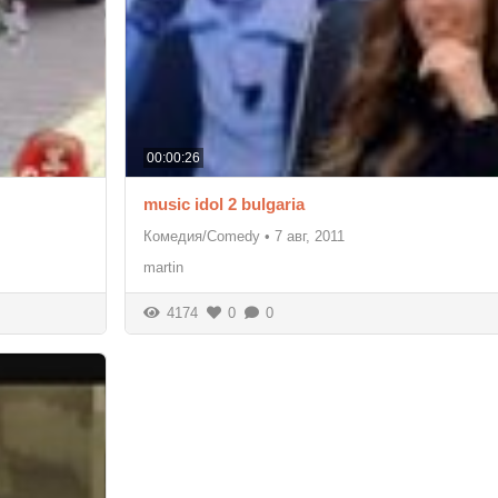
00:00:26
music idol 2 bulgaria
Комедия/Comedy
•
7 авг, 2011
martin
4174
0
0