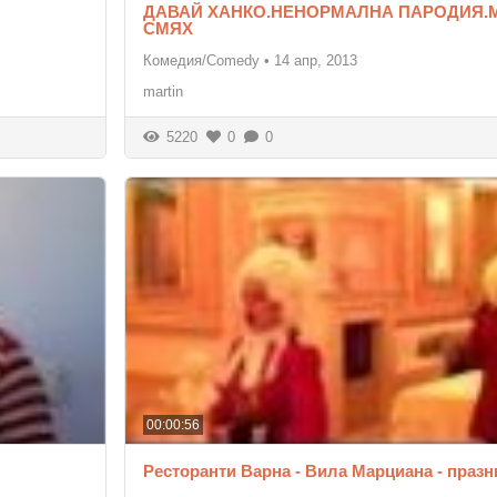
ДАВАЙ ХАНКО.НЕНОРМАЛНА ПАРОДИЯ.
СМЯХ
Комедия/Comedy
•
14 апр, 2013
martin
5220
0
0
00:00:56
Ресторанти Варна - Вила Марциана - празн