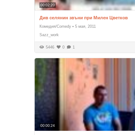
00:02:20
Див селянин звъни при Милен Цветков
Комедия/Comedy
•
5 мая, 2011
Sazz_work
5446
0
1
00:00:24