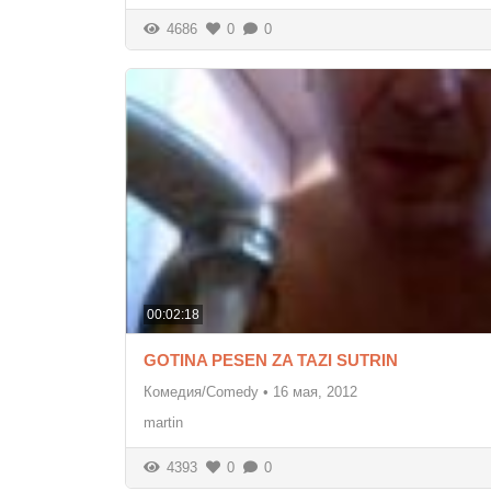
4686
0
0
00:02:18
GOTINA PESEN ZA TAZI SUTRIN
Комедия/Comedy
•
16 мая, 2012
martin
4393
0
0