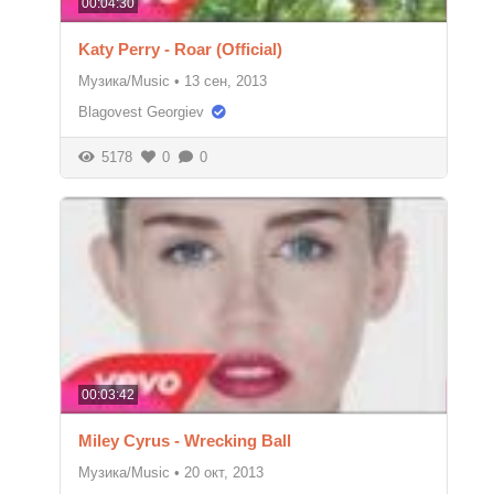
00:04:30
Katy Perry - Roar (Official)
Музика/Music
•
13 сен, 2013
Blagovest Georgiev
5178
0
0
00:03:42
Miley Cyrus - Wrecking Ball
Музика/Music
•
20 окт, 2013