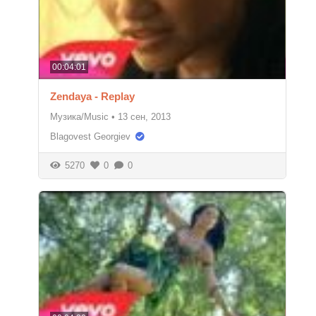
00:04:01
Zendaya - Replay
Музика/Music
•
13 сен, 2013
Blagovest Georgiev
5270
0
0