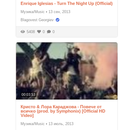
Enrique Iglesias - Turn The Night Up (Official)
Музика/Music
•
13 сен, 2013
Blagovest Georgiev
5408
0
0
00:03:53
Кристо & Лора Караджова - Повече от
всичко (prod. by Symphonix) [Official HD
Video]
Музика/Music
•
13 июль, 2013