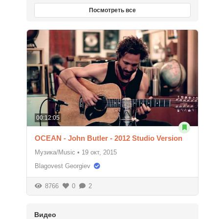
Посмотреть все
00:12:05
OCEAN - John Butler - 2012 Studio Version
Музика/Music
•
19 окт, 2015
Blagovest Georgiev
8766
0
2
Видео