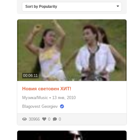
Sort by Popularity
00:06:11
Новия световен ХИТ!
Музика/Music
•
13 янв, 2010
Blagovest Georgiev
30966
0
0