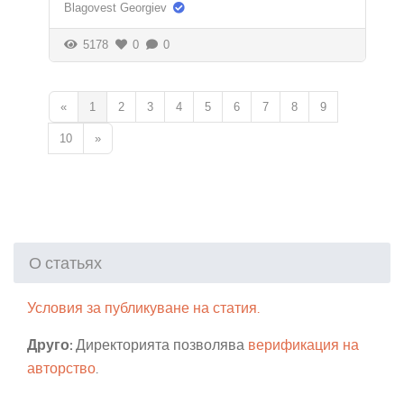
Blagovest Georgiev
5178
0
0
«
1
2
3
4
5
6
7
8
9
10
»
О статьях
Условия за публикуване на статия.
Друго:
Директорията позволява
верификация на
авторство
.