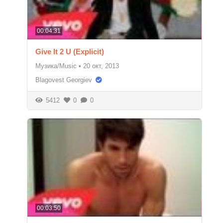
00:04:31
Give It 2 U (Explicit)
Музика/Music
•
20 окт, 2013
Blagovest Georgiev
5412
0
0
00:03:50