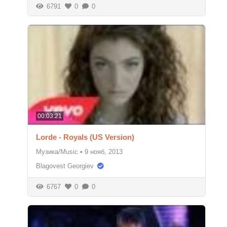
6791
0
0
00:03:21
Lorde - Royals (US Version)
Музика/Music
•
9 нояб, 2013
Blagovest Georgiev
6767
0
0