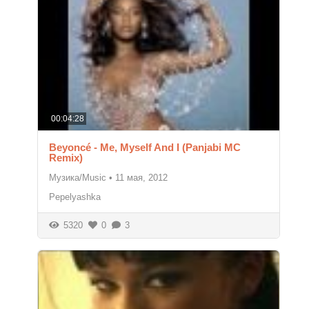
00:04:28
Beyoncé - Me, Myself And I (Panjabi MC
Remix)
Музика/Music
•
11 мая, 2012
Pepelyashka
5320
0
3