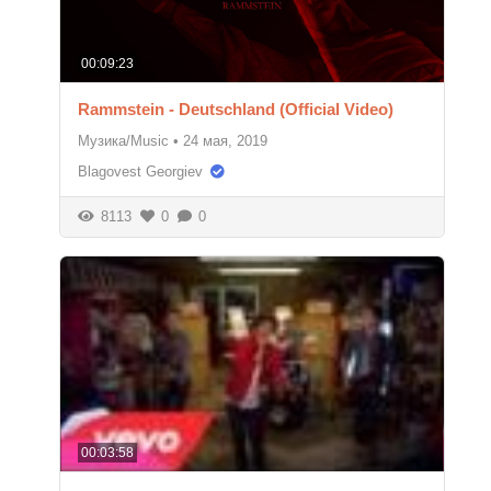
00:09:23
Rammstein - Deutschland (Official Video)
Музика/Music
•
24 мая, 2019
Blagovest Georgiev
8113
0
0
00:03:58