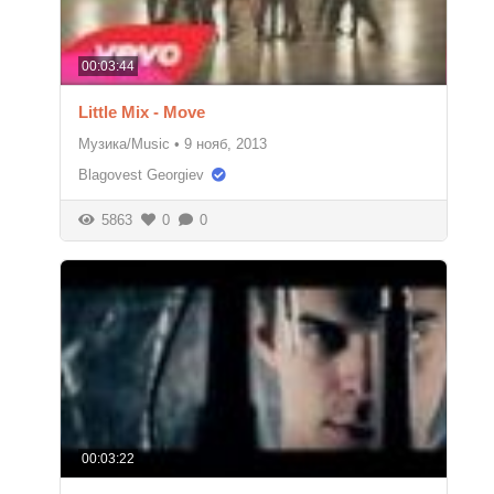
00:03:44
Little Mix - Move
Музика/Music
•
9 нояб, 2013
Blagovest Georgiev
5863
0
0
00:03:22