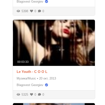
Blagovest Georgiev
5398
0
0
00:03:33
Le Youth - C O O L
Музика/Music
•
20 окт, 2013
Blagovest Georgiev
5325
0
0