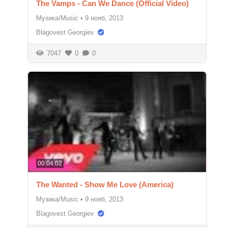
The Vamps - Can We Dance (Official Video)
Музика/Music
•
9 нояб, 2013
Blagovest Georgiev
7047
0
0
00:04:02
The Wanted - Show Me Love (America)
Музика/Music
•
9 нояб, 2013
Blagovest Georgiev