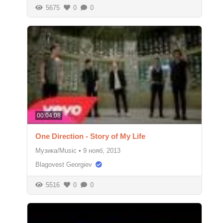
5675
0
0
00:04:08
One Direction - Story of My Life
Музика/Music
•
9 нояб, 2013
Blagovest Georgiev
5516
0
0