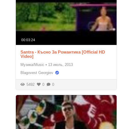
00:03:24
Santra - Късно За Романтика [Official HD
Video]
Музика/Music
•
13 июль, 2013
Blagovest Georgiev
5492
0
0