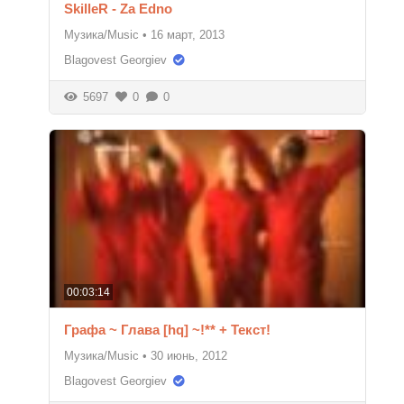
SkilleR - Za Edno
Музика/Music
•
16 март, 2013
Blagovest Georgiev
5697
0
0
00:03:14
Графа ~ Глава [hq] ~!** + Текст!
Музика/Music
•
30 июнь, 2012
Blagovest Georgiev