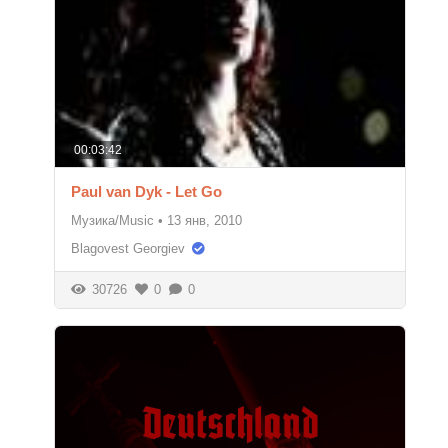
00:03:42
Paul van Dyk - Let Go
Музика/Music
•
13 янв, 2010
Blagovest Georgiev
30726
0
0