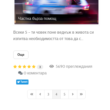
Частна бърза помощ
Всеки 5 – ти човек поне веднъж в живота си
изпитва необходимостта от това да с...
Още
5690 преглеждания
3
0 коментара
Tweet
3
4
5
First Page
Previous Page
Next Page
Last Page