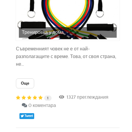
Тренировка у дома
Съвременният човек не е от най-
разполагащите с време. Това, от своя страна,
не...
Още
1327 преглеждания
1
0 коментара
Tweet