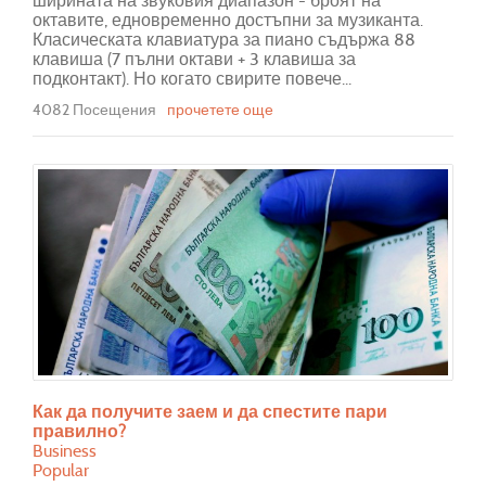
ширината на звуковия диапазон - броят на
октавите, едновременно достъпни за музиканта.
Класическата клавиатура за пиано съдържа 88
клавиша (7 пълни октави + 3 клавиша за
подконтакт). Но когато свирите повече...
4082 Посещения
прочетете още
Как да получите заем и да спестите пари
правилно?
Business
Popular