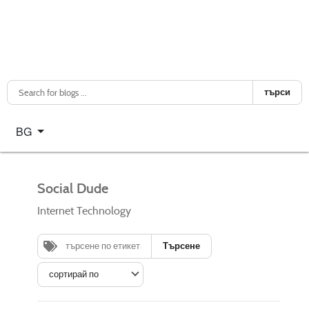
търси
Изберете език
BG
Social Dude
Internet Technology
Търсене