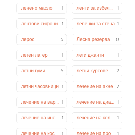
ленено масло
1
ленти за избелване на зъби
1
лентови сифони
1
лепенки за стена
1
лерос
5
Лесна резервация онлайн
0
летен лагер
1
лети джанти
1
летни гуми
5
летни курсове английски език
2
летни часовници
1
лечение на акне
2
лечение на варицела
1
лечение на диабет
1
лечение на инсулинова недостатъчност
1
лечение на колики
1
лечение на косопад
1
лечение на простата
1