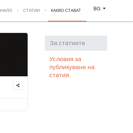
Изберете език
BG
АЧАЛО
СТАТИИ
КАКВО СТАВА?
За статиите
Условия за
публикуване на
статия.