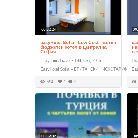
00:02:24
00
easyHotel Sofia - Low Cost - Евтин
ea
бюджетен хотел в централна
ни
София
ea
Пътуване/Travel
•
19th Окт, 2015
Път
EasyHotel Sofia – БРИТАНСКИ НИСКОТАРИФЕН
Ea
5942
1
0
00:02:32
00