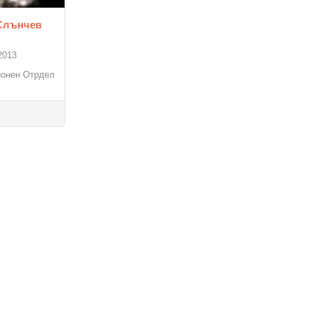
 Слънчев
2013
ционен Отрдел