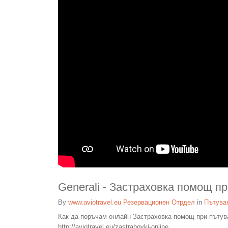
Generali - Застраховка помощ п
By
www.aviotravel.eu Резервационен Отрдел
in
Пътуван
Как да поръчам онлайн Застраховка помощ при пътув
http://aviotravel.eu/zastrahovki-online