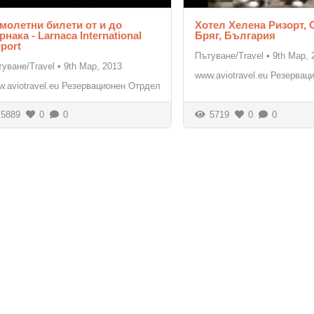
молетни билети от и до
Хотел Хелена Ризорт,
рнака - Larnaca International
Бряг, България
rport
Пътуване/Travel
•
9th Мар, 
уване/Travel
•
9th Мар, 2013
www.aviotravel.eu Резерва
.aviotravel.eu Резервационен Отрдел
5889
0
0
5719
0
0