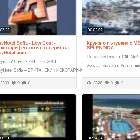
:03:22
00:02:07
syHotel Sofia - Low Cost -
Круизно пътуване с M
скотарифен хотел от веригата
SPLENDIDA
syHotel.com
Пътуване/Travel
•
10th Май,
уване/Travel
•
29th Ное, 2013
www.aviotravel.eu Резерва
syHotel Sofia – БРИТАНСКИ НИСКОТАРИФЕН
5599
0
0
5528
0
0
:00:51
00:14:34