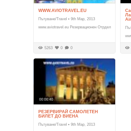
WWW.AVIOTRAVEL.EU
Са
Ла
Пътуване/Travel
•
9th Мар, 2013
Ai
www.aviotravel.eu Резервационен Отрдел
Път
www
5263
0
0
00:00:40
РЕЗЕРВИРАЙ САМОЛЕТЕН
БИЛЕТ ДО ВИЕНА
Пътуване/Travel
•
9th Мар, 2013