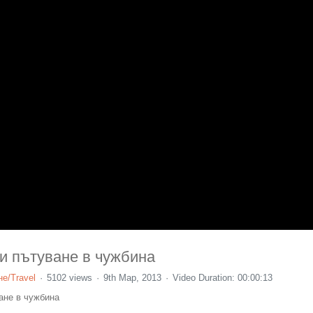
ри пътуване в чужбина
е/Travel
5102 views
9th Мар, 2013
Video Duration: 00:00:13
ане в чужбина