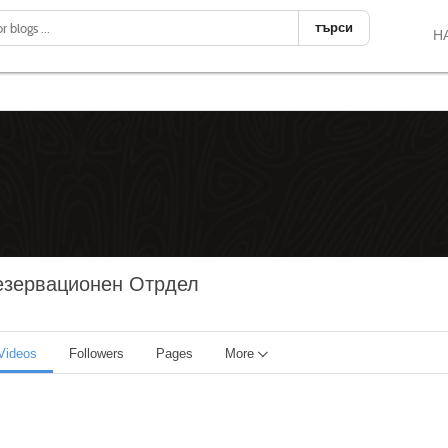
търси
Н
Резервационен Отрдел
Videos
Followers
Pages
More