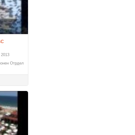
SC
 2013
ционен Отрдел