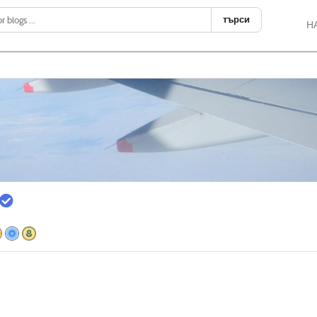
търси
Н