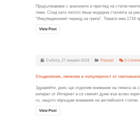
Продължаваме с анализите и преглед на статистиките
теми. След като лятото беше модерна статията за рак
"Инкубационният период на грипа". Темата има 1718 пр
View Post
Събота, 27 януари 2018
Popular
0 Comme
Споделяния, линкове и популярност от световнат
Здравейте, днес ще отделим внимание на темата за сп
копират от Интернет и се сменят думи във всяко изр
го, защото обръщам внимание на английските статии. 
View Post