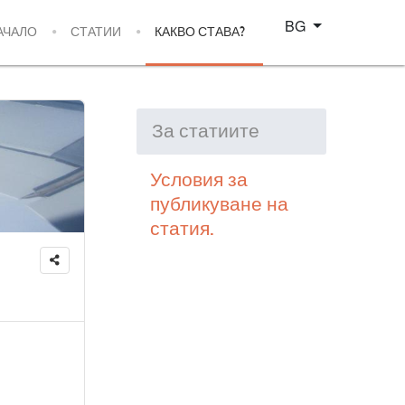
Изберете език
BG
АЧАЛО
СТАТИИ
КАКВО СТАВА?
За статиите
Условия за
публикуване на
статия.