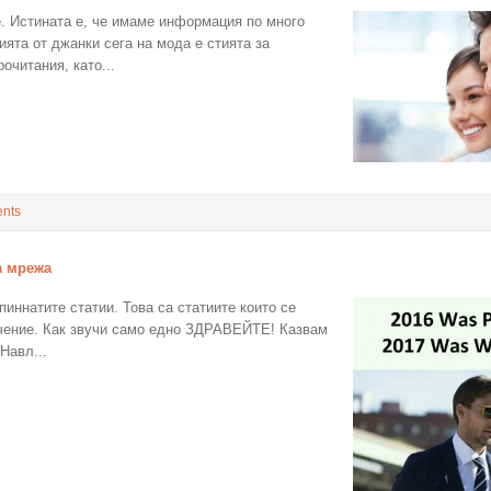
. Истината е, че имаме информация по много
ията от джанки сега на мода е стията за
очитания, като...
nts
а мрежа
иннатите статии. Това са статиите които се
ечение. Как звучи само едно ЗДРАВЕЙТЕ! Казвам
Навл...