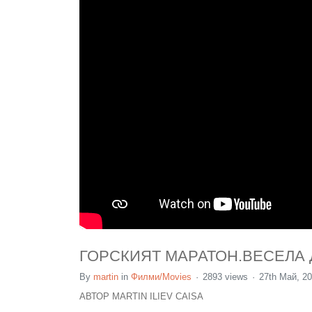
ГОРСКИЯТ МАРАТОН.ВЕСЕЛА 
By
martin
in
Филми/Movies
2893 views
27th Май, 2
АВТОР MARTIN ILIEV CAISA