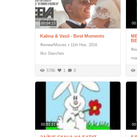
00:04:15
00
Kalina & Vasil - Best Moments
М
В
Филми/Movies
•
11th Ное, 2016
Фи
Ilko Slavchev
mar
5786
1
0
00:01:21
00