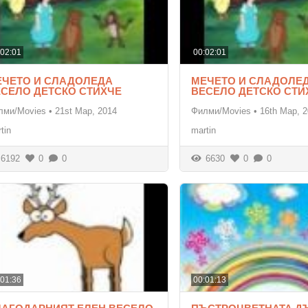
:02:01
00:02:01
ЕЧЕТО И СЛАДОЛЕДА
МЕЧЕТО И СЛАДОЛЕ
ЕСЕЛО ДЕТСКО СТИХЧЕ
ВЕСЕЛО ДЕТСКО СТИ
лми/Movies
•
21st Мар, 2014
Филми/Movies
•
16th Мар, 
tin
martin
6192
0
0
6630
0
0
:01:36
00:01:13