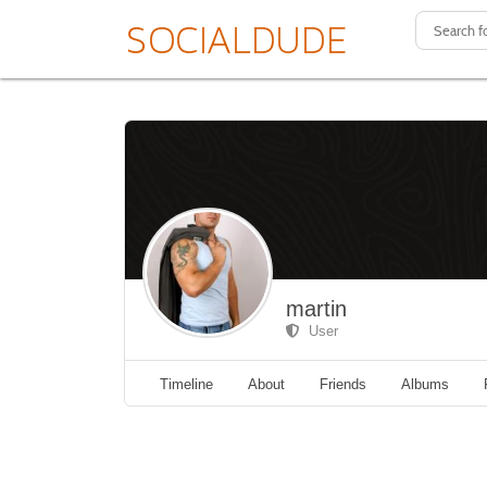
martin
User
Timeline
About
Friends
Albums