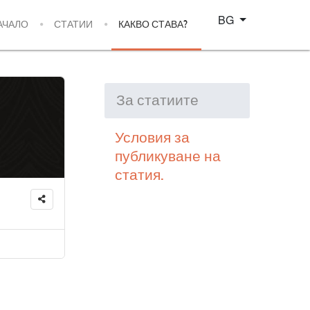
Изберете език
BG
АЧАЛО
СТАТИИ
КАКВО СТАВА?
За статиите
Условия за
публикуване на
статия.