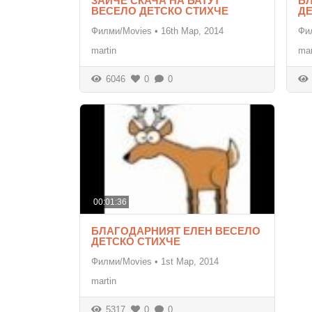
ЗАЙЧЕ СКАЧА НА БАТУТ
Б
ВЕСЕЛО ДЕТСКО СТИХЧЕ
Д
Филми/Movies
•
16th Мар, 2014
Фи
martin
mar
6046
0
0
00:01:36
БЛАГОДАРНИЯТ ЕЛЕН ВЕСЕЛО
ДЕТСКО СТИХЧЕ
Филми/Movies
•
1st Мар, 2014
martin
5317
0
0