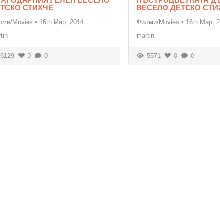
ЛАГОДАРНИЯТ ЕЛЕН ВЕСЕЛО
ПЪСТРОЦВЕТНАТА Д
ЕТСКО СТИХЧЕ
ВЕСЕЛО ДЕТСКО СТИ
лми/Movies
•
16th Мар, 2014
Филми/Movies
•
16th Мар, 
tin
martin
6129
0
0
5571
0
0