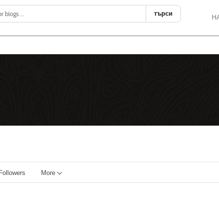
търси
Н
Followers
More