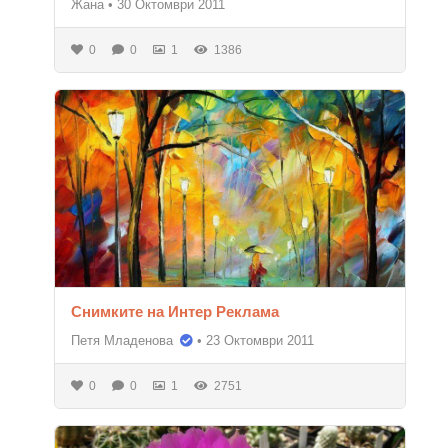
Жана
•
30 Октомври 2011
0
0
1
1386
Снимките на Интер Реклама
Петя Младенова
•
23 Октомври 2011
0
0
1
2751