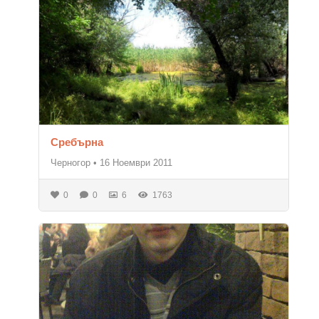
Сребърна
Черногор
•
16 Ноември 2011
0
0
6
1763