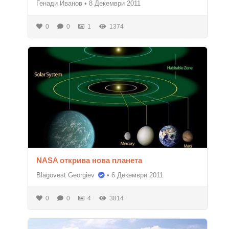
Генади Иванов
•
8 Декември 2011
0
0
1
1374
NASA открива нова планета
Blagovest Georgiev
•
6 Декември 2011
0
0
4
3814