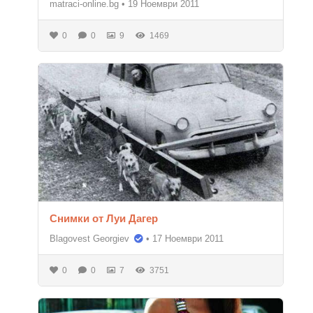
matraci-online.bg
•
19 Ноември 2011
0
0
9
1469
Снимки от Луи Дагер
Blagovest Georgiev
•
17 Ноември 2011
0
0
7
3751