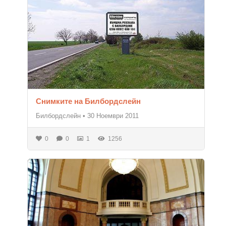
Снимките на Билбордслейн
Билбордслейн
•
30 Ноември 2011
0
0
1
1256