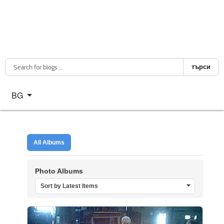
търси
Изберете език
BG
All Albums
Photo Albums
Sort by Latest Items