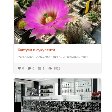
Кактуси и сукуленти
Peter-John Sholekoff-Stalker
•
9 Октомври 2011
0
0
1
1823