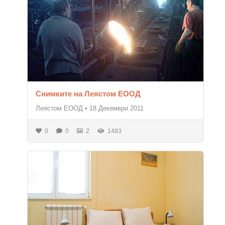
Снимките на Леястом ЕООД
Леястом ЕООД
•
18 Декември 2011
0
0
2
1483