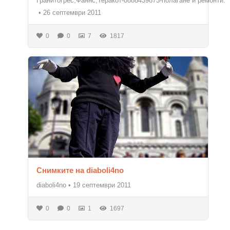
Гранитогрес,Фаянс,Теракот-0888439873-полагане и ремонти.
•
26 септември 2011
0
0
7
1817
Снимките на diaboli4no
diaboli4no
•
19 септември 2011
0
0
1
1697