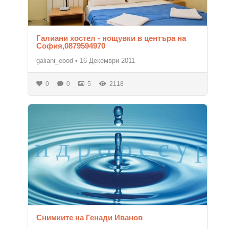
Галиани хостел - нощувки в центъра на
София,0879594970
galiani_eood
•
16 Декември 2011
0
0
5
2118
Снимките на Генади Иванов