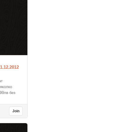
1.12.2012
ат
няколко
99лв без
Join