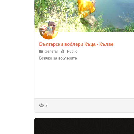
Български воблери Къца - Кълве
General
Public
Всичко за воблерите
2