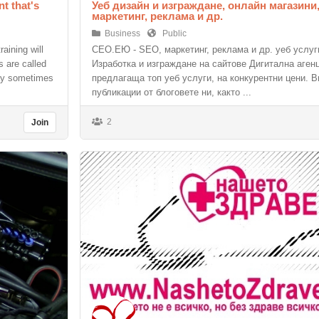
t that's
Уеб дизайн и изграждане, онлайн магазини
маркетинг, реклама и др.
Business
Public
aining will
СЕО.ЕЮ - SEO, маркетинг, реклама и др. уеб услу
s are called
Изработка и изграждане на сайтове Дигитална аген
may sometimes
предлагаща топ уеб услуги, на конкурентни цени. 
публикации от блоговете ни, както ...
2
Join