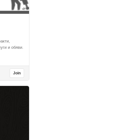
акти,
уги и обяви.
Join