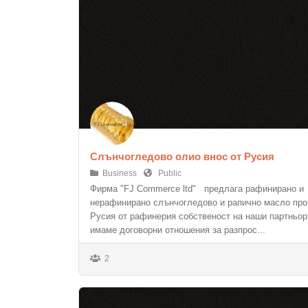
Слънчогледово олио внос от Русия
Business
Public
Фирма "FJ Commerce ltd" предлага рафинирано и
нерафинирано слънчогледово и рапично масло пр
Русия от рафинерия собственост на наши партньори
имаме договорни отношения за разпрос...
2