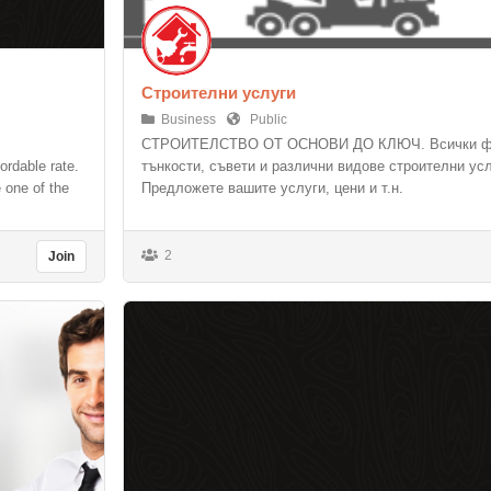
Строителни услуги
Business
Public
СТРОИТЕЛСТВО ОТ ОСНОВИ ДО КЛЮЧ. Всички ф
ordable rate.
тънкости, съвети и различни видове строителни усл
e one of the
Предложете вашите услуги, цени и т.н.
2
Join