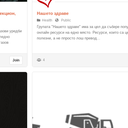
жекцион,
Нашето здраве
Health
Public
Групата "Нашето здраве" има за цел да събере поп
азови уредби
онлайн ресурси на едно място. Ресурси, които са ц
следно
полезни, а не ппросто лош превод...
газов
4
Join