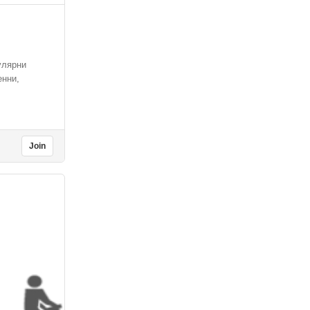
улярни
енни,
Join