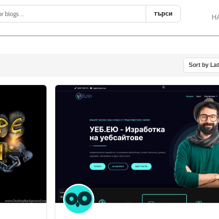
търси
Н
Sort by La