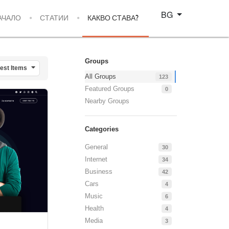
Изберете език
BG
АЧАЛО
СТАТИИ
КАКВО СТАВА?
Groups
test Items
All Groups
123
Featured Groups
0
Nearby Groups
Categories
General
30
Internet
34
Business
42
Cars
4
Music
6
Health
4
Media
3