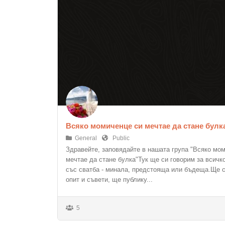
Всяко момиченце си мечтае да стане булк
General
Public
Здравейте, заповядайте в нашата група "Всяко мо
мечтае да стане булка"Тук ще си говорим за всичк
със сватба - минала, предстояща или бъдеща.Ще 
опит и съвети, ще публику...
5