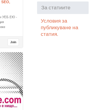
, SEO,
За статиите
ги УЕБ.ЕЮ -
Условия за
ция
публикуване на
Виже
статия.
Join