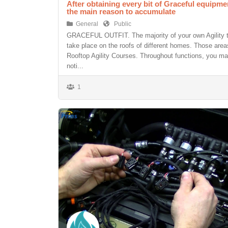
After obtaining every bit of Graceful equipmen
the main reason to accumulate
General
Public
GRACEFUL OUTFIT. The majority of your own Agility tr
take place on the roofs of different homes. Those area
Rooftop Agility Courses. Throughout functions, you 
noti...
1