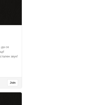
 да се
ър!
стален звук!
Join