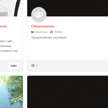
атни
Образование
Business
Public
Чуждоезиково обучение
има сайт,
 напише
и каквото му
2
Join