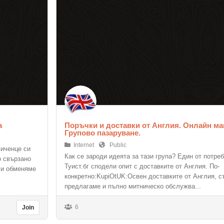
а
Поръчки и доставки от Англия. Онлайн ма
Групово пазаруване.
Internet
Public
миченце си
Как се зароди идеята за тази група? Един от потре
о свързано
Туист.бг сподели опит с доставките от Англия. По-
си обменяме
конкретно:KupiOtUK:Освен доставките от Англия, 
предлагаме и пълно митническо обслужва...
6
Join