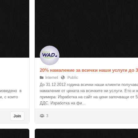
20% намаление за всички наши услуги до 3
Internet
Public
До 31.12.2012 година всички наши клиенти получав
оизведено в
намаление от цената на всичките ни услуги. Ето и 
, с които
примера: Изработка на сайт на цени започващи от 5
ДДС. Изработка на фи...
3
Join