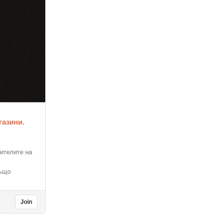
газини.
бителите на
също
Join