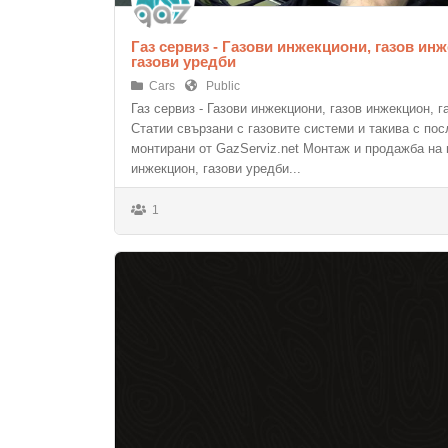
Газ сервиз - Газови инжекциони, газов ин
газови уредби
Cars
Public
Газ сервиз - Газови инжекциони, газов инжекцион, г
Статии свързани с газовите системи и такива с по
монтирани от GazServiz.net Монтаж и продажба на 
инжекцион, газови уредби...
1