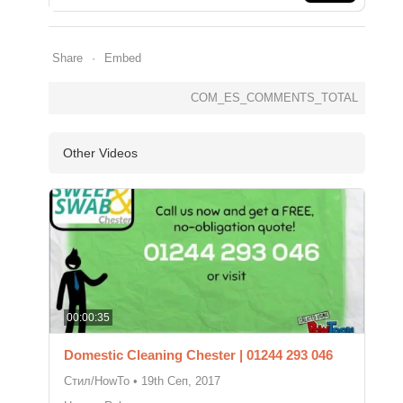
Share
Embed
COM_ES_COMMENTS_TOTAL
Other Videos
00:00:35
Domestic Cleaning Chester | 01244 293 046
Стил/HowTo
•
19th Сeп, 2017