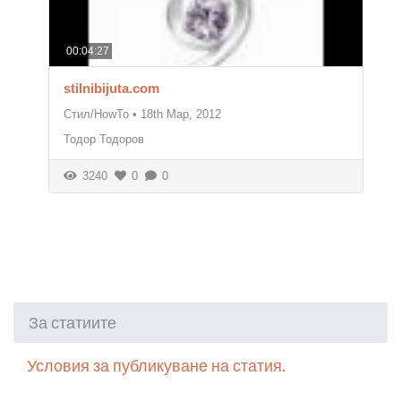
00:04:27
stilnibijuta.com
Стил/HowTo
•
18th Мар, 2012
Тодор Тодоров
3240
0
0
За статиите
Условия за публикуване на статия.