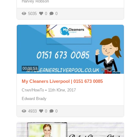
Harvey Robson
5035
0
0
00:00:53
My Cleaners Liverpool | 0151 673 0085
Стил/HowTo
•
11th Юли, 2017
Edward Brady
4933
0
0