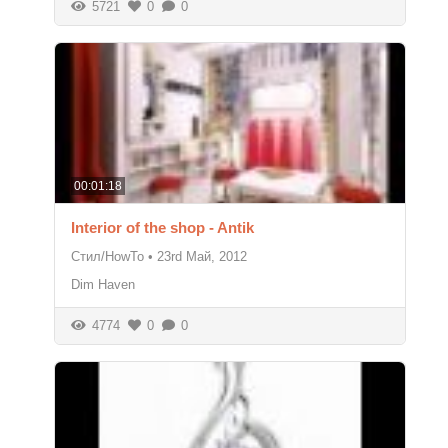
5721
0
0
00:01:18
Interior of the shop - Antik
Стил/HowTo
•
23rd Май, 2012
Dim Haven
4774
0
0