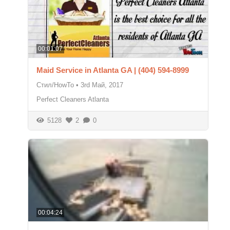
00:01:07
Maid Service in Atlanta GA | (404) 594-8999
Стил/HowTo
•
3rd Май, 2017
Perfect Cleaners Atlanta
5128
2
0
00:04:24