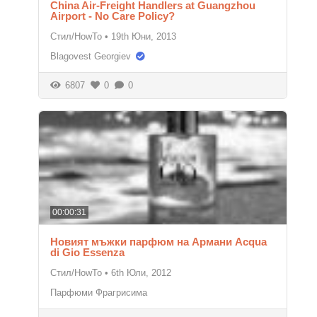
China Air-Freight Handlers at Guangzhou
Airport - No Care Policy?
Стил/HowTo
•
19th Юни, 2013
Blagovest Georgiev
6807
0
0
00:00:31
Новият мъжки парфюм на Армани Acqua
di Gio Essenza
Стил/HowTo
•
6th Юли, 2012
Парфюми Фрагрисима