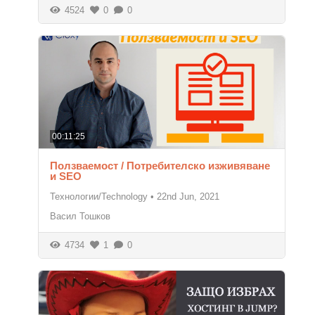
4524
0
0
00:11:25
Ползваемост / Потребителско изживяване
и SEO
Технологии/Technology
•
22nd Jun, 2021
Васил Тошков
4734
1
0