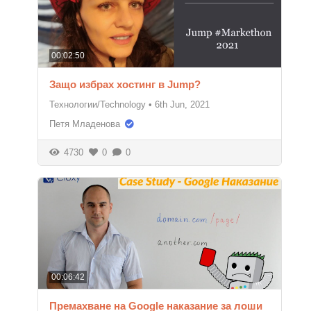
00:02:50
Защо избрах хостинг в Jump?
Технологии/Technology
•
6th Jun, 2021
Петя Младенова
4730
0
0
00:06:42
Премахване на Google наказание за лоши