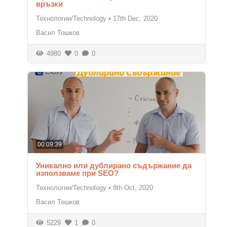
връзки
Технологии/Technology
•
17th Dec, 2020
Васил Тошков
4980
0
0
00:09:39
Уникално или дублирано съдържание да
използваме при SEO?
Технологии/Technology
•
8th Oct, 2020
Васил Тошков
5229
1
0