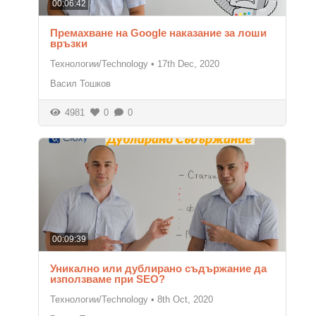
00:06:42
Премахване на Google наказание за лоши
връзки
Технологии/Technology
•
17th Dec, 2020
Васил Тошков
4981
0
0
00:09:39
Уникално или дублирано съдържание да
използваме при SEO?
Технологии/Technology
•
8th Oct, 2020