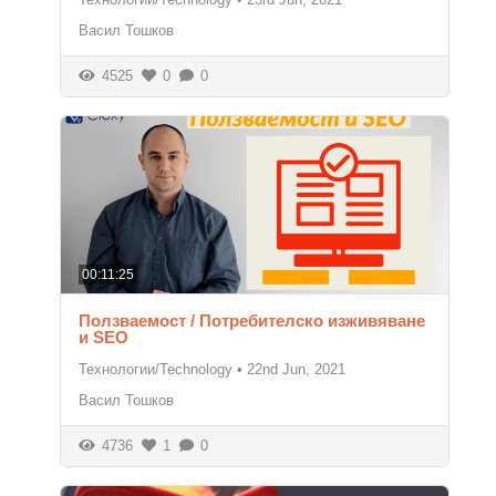
Васил Тошков
4525
0
0
00:11:25
Ползваемост / Потребителско изживяване
и SEO
Технологии/Technology
•
22nd Jun, 2021
Васил Тошков
4736
1
0