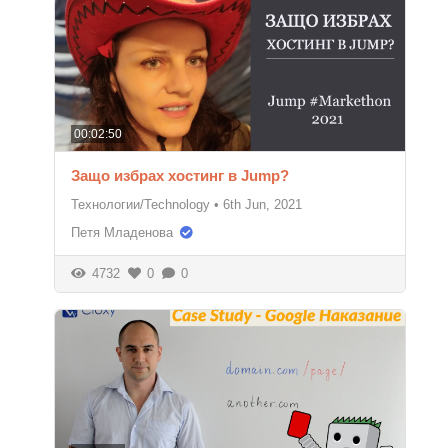
00:02:50
Защо избрах хостинг в Jump?
Технологии/Technology
•
6th Jun, 2021
Петя Младенова
4732
0
0