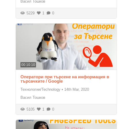
Васил Тошков
5229
1
0
00:10:10
Оператори при търсене на информация в
търсачките / Google
Технологии/Technology
•
14th Mar, 2020
Васил Тошков
5105
1
0