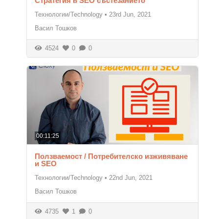
Стратегия в SEO състезанието
Технологии/Technology
•
23rd Jun, 2021
Васил Тошков
4524
0
0
00:11:25
Ползваемост / Потребителско изживяване
и SEO
Технологии/Technology
•
22nd Jun, 2021
Васил Тошков
4735
1
0