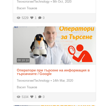
Технологии/Technology
•
8th Oct, 2020
Васил Тошков
5229
1
0
00:10:10
Оператори при търсене на информация в
търсачките / Google
Технологии/Technology
•
14th Mar, 2020
Васил Тошков
5104
1
0