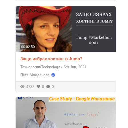
00:02:50
Защо избрах хостинг в Jump?
Технологии/Technology
•
6th Jun, 2021
Петя Младенова
4732
0
0