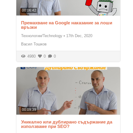
00:06:42
Премахване на Google наказание за лоши
връзки
Технологии/Technology
•
17th Dec, 2020
Васил Тошков
4980
0
0
00:09:39
Уникално или дублирано съдържание да
използваме при SEO?