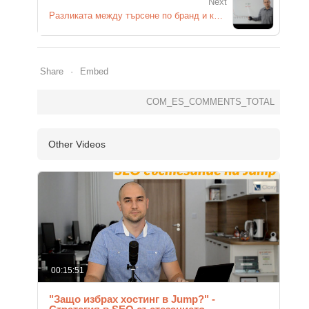
Next
Разликата между търсене по бранд и ключова дума
Share
Embed
COM_ES_COMMENTS_TOTAL
Other Videos
00:15:51
"Защо избрах хостинг в Jump?" -